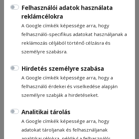
Felhasználói adatok használata
reklámcélokra
A Google címkék képessége arra, hogy
ÁLLÁSHIRDETÉS
felhasználó-specifikus adatokat használjanak a
reklámozás céljából történő célzásra és
személyre szabásra.
Állítsa be, hogy a Google
találatokban a Hargita Népe elől
Hirdetés személyre szabása
legyen!
A Google címkék képessége arra, hogy a
felhasználó érdekei és viselkedése alapján
személyre szabják a hirdetéseket.
2026. január 19., 10:27
Betegfelvigyázó
Analitikai tárolás
A Google címkék képessége arra, hogy
adatokat tároljanak és felhasználjanak
2026. január 19., 10:09
analitikai célokra, például a felhasználói