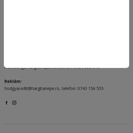
Csíkszereda üzlet:
Csíki Mozi épülete
, telefon:
0728 001 496
Csíkszereda szerkesztőség:
Márton Áron utca 21. szám
Székelyudvarhely:
Vár utca 5 szám
, telefon:
0738 823 219
e-mail:
aruhaz@hargitanepe.ro
Online ügyintézés és webáruház:
aruhaz.hargitanepe.ro
Hirdetés:
marketing@hargitanepe.ro
, telefon:
0724 500 919
Reklám:
hodgyai.edit@hargitanepe.ro
, telefon:
0743 156 555