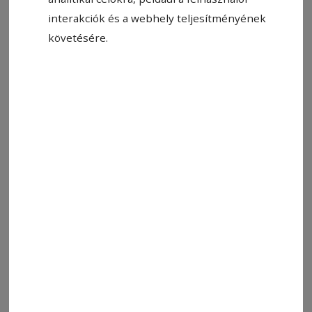
VÍZÓRAOLVASÓ–
interakciók és a webhely teljesítményének
SZÁMLAKÉZBESÍTŐ
követésére.
2026. január 16., 9:43
Betegfelvigyázó
2026. január 16., 9:41
Harangozó
2025. december 15., 12:07
Világosító/fénytechnikus állás
2025. december 8., 10:44
Veszprémi Petőfi Színház